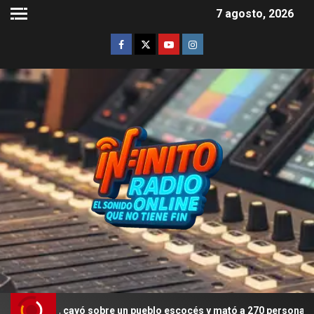
7 agosto, 2026
, cayó sobre un pueblo escocés y mató a 270 personas
De