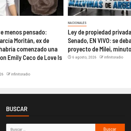
NACIONALES
ce menos pensado:
Ley de propiedad privada
arcía Moritán, ex de
Senado, EN VIVO: se deba
 habría comenzado una
proyecto de Milei, minut
con Emily Ceco de Love Is
6 agosto, 2026
infinitoradio
026
infinitoradio
BUSCAR