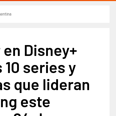
gentina
 en Disney+
s 10 series y
as que lideran
ing este