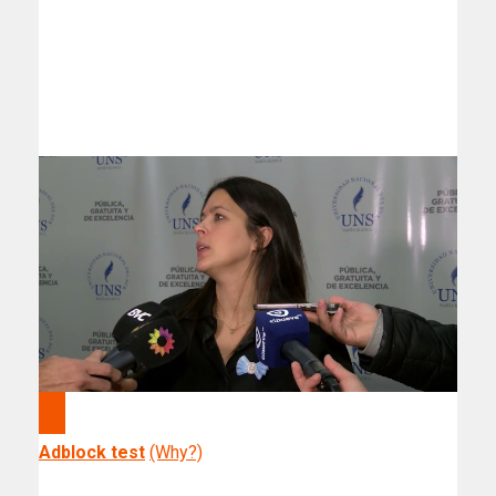
Adblock test
(Why?)