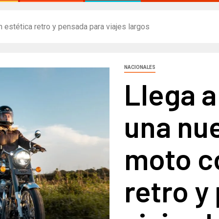
 estética retro y pensada para viajes largos
NACIONALES
Llega a
una nue
moto c
retro y