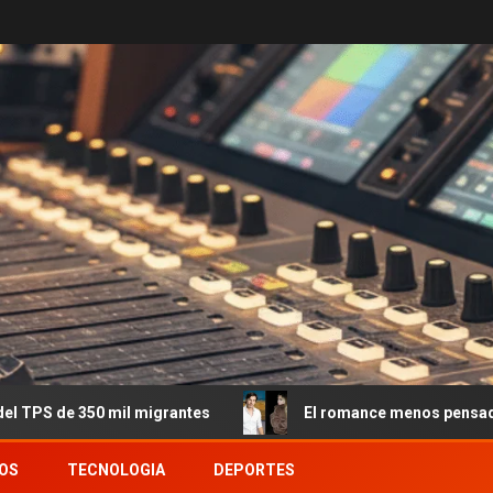
l migrantes
El romance menos pensado: Roberto García M
OS
TECNOLOGIA
DEPORTES