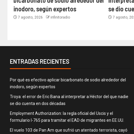
bicarbonato de sodio alrededor del
interpreta
inodoro, según expertos
se dio cu
7 agosto, 2026
infinitoradio
7 agosto, 2
ENTRADAS RECIENTES
Por qué es efectivo aplicar bicarbonato de sodio alrededor del
inodoro, según expertos
Troya: el error de Eric Bana al interpretar a Héctor del que nadie
se dio cuenta en dos décadas
Employment Authorization: la regla oficial del Uscis y el
formulario I-765 para tramitar el EAD de migrantes en EE.UU.
El vuelo 103 de Pan Am que sufrió un atentado terrorista, cayó