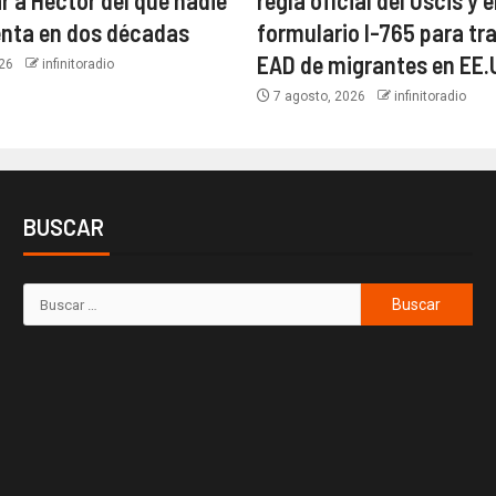
r a Héctor del que nadie
regla oficial del Uscis y e
enta en dos décadas
formulario I-765 para tra
EAD de migrantes en EE.
026
infinitoradio
7 agosto, 2026
infinitoradio
BUSCAR