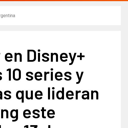
rgentina
 en Disney+
s 10 series y
as que lideran
ing este