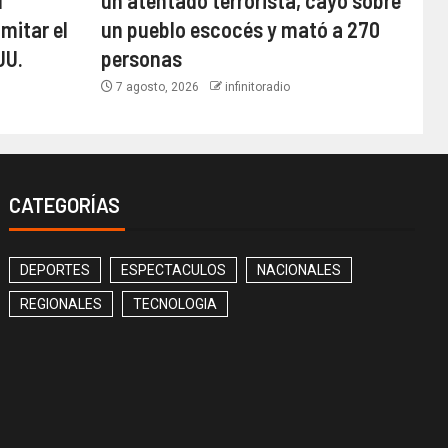
l
un atentado terrorista, cayó sobre
mitar el
un pueblo escocés y mató a 270
UU.
personas
7 agosto, 2026
infinitoradio
CATEGORÍAS
DEPORTES
ESPECTACULOS
NACIONALES
REGIONALES
TECNOLOGIA