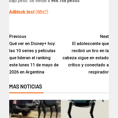
bajo peso. Se vende a
948.758 pesos
.
Adblock test
(Why?)
Previous
Next
Qué ver en Disney+ hoy:
El adolescente que
las 10 series y películas
recibió un tiro en la
que lideran el ranking
cabeza sigue en estado
este lunes 11 de mayo de
crítico y conectado a
2026 en Argentina
respirador​
MAS NOTICIAS