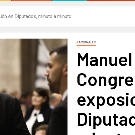
ción en Diputados, minuto a minuto
NACIONALES
Manuel 
Congres
exposi
Diputad