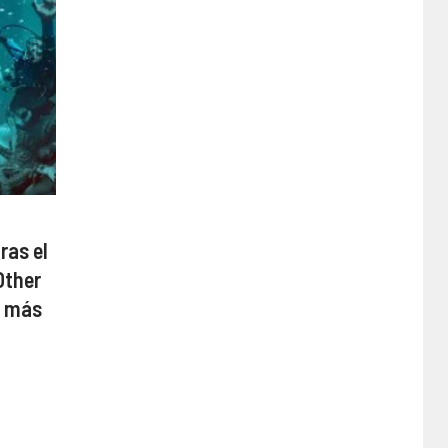
tras el
Other
y más