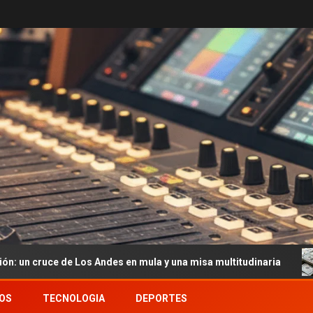
 Andes en mula y una misa multitudinaria
Dólar hoy y dó
OS
TECNOLOGIA
DEPORTES