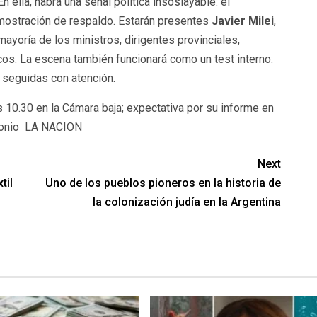
 ella, habrá una señal política insoslayable: el
demostración de respaldo. Estarán presentes
Javier Milei
,
 mayoría de los ministros, dirigentes provinciales,
cos. La escena también funcionará como un test interno:
n seguidas con atención.
 10.30 en la Cámara baja; expectativa por su informe en
imonio LA NACION
Next
til
Uno de los pueblos pioneros en la historia de
la colonización judía en la Argentina