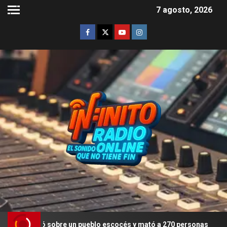
7 agosto, 2026
ó sobre un pueblo escocés y mató a 270 personas
Deepfak