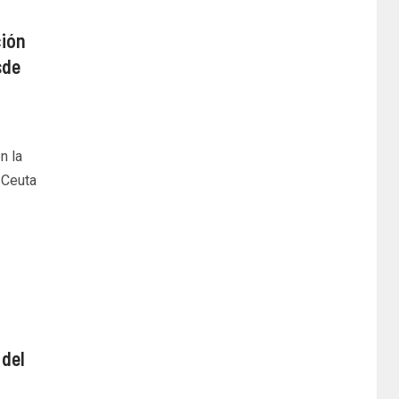
ción
sde
n la
 Ceuta
del