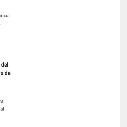
ximas
..
 del
as de
ra
al