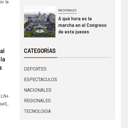
or la
NACIONALES
A qué hora es la
marcha en el Congreso
de este jueves
al
CATEGORÍAS
 la
a
DEPORTES
ESPECTACULOS
NACIONALES
n LN+
REGIONALES
ll,...
TECNOLOGIA