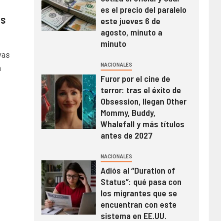
es el precio del paralelo
os
este jueves 6 de
agosto, minuto a
minuto
vas
NACIONALES
a
Furor por el cine de
terror: tras el éxito de
Obsession, llegan Other
Mommy, Buddy,
Whalefall y más títulos
antes de 2027
NACIONALES
Adiós al “Duration of
Status”: qué pasa con
los migrantes que se
encuentran con este
sistema en EE.UU.