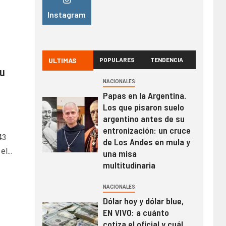
Instagram
ULTIMAS
POPULARES
TENDENCIA
su
NACIONALES
Papas en la Argentina.
Los que pisaron suelo
argentino antes de su
entronización: un cruce
43
de Los Andes en mula y
l...
una misa
multitudinaria
NACIONALES
Dólar hoy y dólar blue,
EN VIVO: a cuánto
cotiza el oficial y cuál